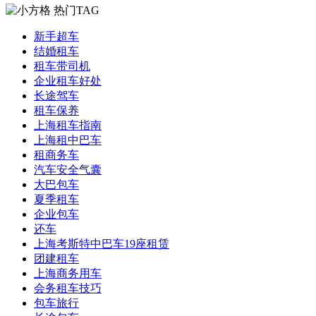
热门TAG
新手超车
结婚租车
租车带司机
企业租车好处
长途驾车
租车保养
上海租车指南
上海租中巴车
租商务车
汽车安全气囊
大巴包车
夏季租车
企业包车
还车
上海考斯特中巴车19座租赁
团建租车
上海商务用车
会务租车技巧
包车旅行