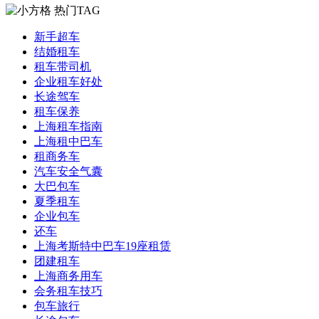
热门TAG
新手超车
结婚租车
租车带司机
企业租车好处
长途驾车
租车保养
上海租车指南
上海租中巴车
租商务车
汽车安全气囊
大巴包车
夏季租车
企业包车
还车
上海考斯特中巴车19座租赁
团建租车
上海商务用车
会务租车技巧
包车旅行