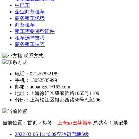
中巴车
企业商务租车
商务租车优势
商务租车
租车需要哪些证件
租车选择技巧
商务租车技巧
联系方式
电话：021-57832189
手机：13052535999
邮箱：aobangzc@163.com
地址：上海徐汇区肇家浜路1065号1109
分部：上海松江区银都西路58号A座206
当前位置：首页
>
标签：
上海迈巴赫婚车
总共有 1 条记录
2022-03-06 11:46:09
奔驰迈巴赫S级