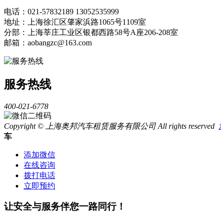
电话：021-57832189 13052535999
地址：上海徐汇区肇家浜路1065号1109室
分部：上海莘庄工业区银都西路58号A座206-208室
邮箱：aobangzc@163.com
服务热线
400-021-6778
Copyright © 上海奥邦汽车租赁服务有限公司 All rights reserved
车
添加微信
在线咨询
拨打电话
立即预约
让安全与服务伴您一路同行！