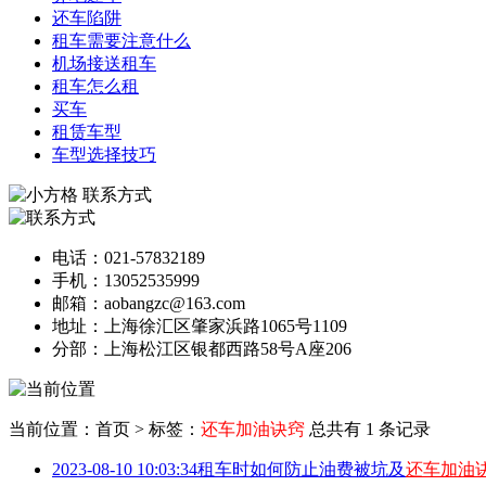
还车陷阱
租车需要注意什么
机场接送租车
租车怎么租
买车
租赁车型
车型选择技巧
联系方式
电话：021-57832189
手机：13052535999
邮箱：aobangzc@163.com
地址：上海徐汇区肇家浜路1065号1109
分部：上海松江区银都西路58号A座206
当前位置：首页
>
标签：
还车加油诀窍
总共有 1 条记录
2023-08-10 10:03:34
租车时如何防止油费被坑及
还车加油