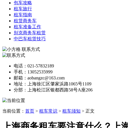
包车攻略
租车旅行
租车指南
租赁商务车
租车准备工作
别克商务车租赁
中巴车租赁技巧
联系方式
电话：021-57832189
手机：13052535999
邮箱：aobangzc@163.com
地址：上海徐汇区肇家浜路1065号1109
分部：上海松江区银都西路58号A座206
当前位置：
首页
>
租车常识
>
租车须知
> 正文
上海商务租车要注意什么？上