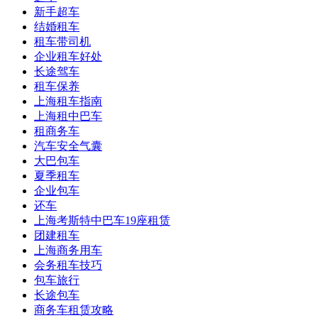
新手超车
结婚租车
租车带司机
企业租车好处
长途驾车
租车保养
上海租车指南
上海租中巴车
租商务车
汽车安全气囊
大巴包车
夏季租车
企业包车
还车
上海考斯特中巴车19座租赁
团建租车
上海商务用车
会务租车技巧
包车旅行
长途包车
商务车租赁攻略