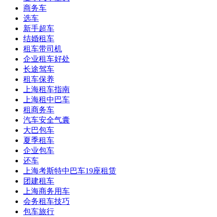
商务车
选车
新手超车
结婚租车
租车带司机
企业租车好处
长途驾车
租车保养
上海租车指南
上海租中巴车
租商务车
汽车安全气囊
大巴包车
夏季租车
企业包车
还车
上海考斯特中巴车19座租赁
团建租车
上海商务用车
会务租车技巧
包车旅行