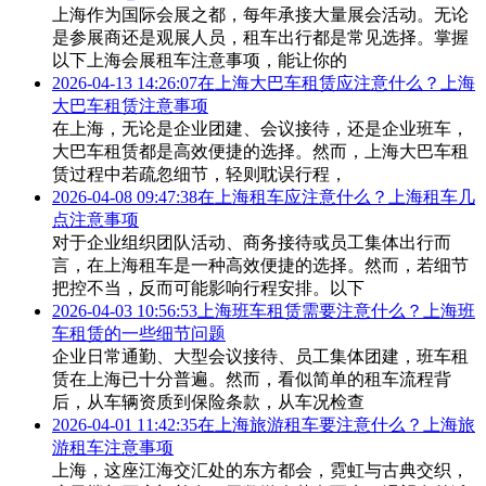
上海作为国际会展之都，每年承接大量展会活动。无论
是参展商还是观展人员，租车出行都是常见选择。掌握
以下上海会展租车注意事项，能让你的
2026-04-13 14:26:07
在上海大巴车租赁应注意什么？上海
大巴车租赁注意事项
在上海，无论是企业团建、会议接待，还是企业班车，
大巴车租赁都是高效便捷的选择。然而，上海大巴车租
赁过程中若疏忽细节，轻则耽误行程，
2026-04-08 09:47:38
在上海租车应注意什么？上海租车几
点注意事项
对于企业组织团队活动、商务接待或员工集体出行而
言，在上海租车是一种高效便捷的选择。然而，若细节
把控不当，反而可能影响行程安排。以下
2026-04-03 10:56:53
上海班车租赁需要注意什么？上海班
车租赁的一些细节问题
企业日常通勤、大型会议接待、员工集体团建，班车租
赁在上海已十分普遍。然而，看似简单的租车流程背
后，从车辆资质到保险条款，从车况检查
2026-04-01 11:42:35
在上海旅游租车要注意什么？上海旅
游租车注意事项
上海，这座江海交汇处的东方都会，霓虹与古典交织，