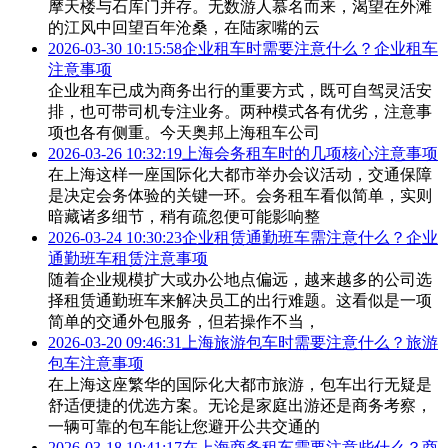
摩天楼与石库门并存。无数游人慕名而来，渴望在外滩
的江风中回望百年沧桑，在陆家嘴的云
2026-03-30 10:15:58
企业租车时需要注意什么？企业租车
注意事项
企业租车已成为商务出行的重要方式，既可自驾灵活安
排，也可带司机专注业务。两种模式各有优劣，注意事
项也各有侧重。今天奥邦上海租车公司
2026-03-26 10:32:19
上海会务租车时的几项核心注意事项
在上海这样一座国际化大都市举办会议活动，交通保障
是决定会务体验的关键一环。会务租车看似简单，实则
暗藏诸多细节，稍有疏忽便可能影响整
2026-03-24 10:30:23
企业租赁通勤班车需注意什么？企业
通勤班车租赁注意事项
随着企业规模扩大或办公地点偏远，越来越多的公司选
择租赁通勤班车来解决员工的出行难题。这看似是一项
简单的交通外包服务，但若操作不当，
2026-03-20 09:46:31
上海旅游包车时需要注意什么？旅游
包车注意事项
在上海这座繁华的国际化大都市旅游，包车出行无疑是
舒适便捷的优选方案。无论是家庭出游还是商务考察，
一辆可靠的包车能让您避开公共交通的
2026-03-18 10:41:17
在上海商务租车需要注意些什么？商