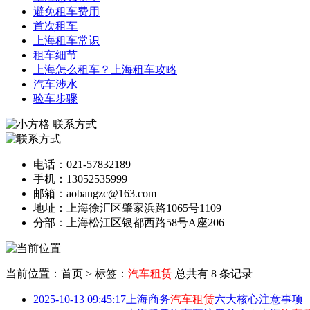
避免租车费用
首次租车
上海租车常识
租车细节
上海怎么租车？上海租车攻略
汽车涉水
验车步骤
联系方式
电话：021-57832189
手机：13052535999
邮箱：aobangzc@163.com
地址：上海徐汇区肇家浜路1065号1109
分部：上海松江区银都西路58号A座206
当前位置：首页
>
标签：
汽车租赁
总共有 8 条记录
2025-10-13 09:45:17
上海商务
汽车租赁
六大核心注意事项